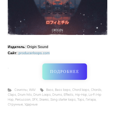
Издатель
: Origin Sound
Сайт
:
producerloops.com
·
ПОДРОБНЕЕ
Cэмплы
,
WAV
Bass
,
Bass loops
,
Chord loops
,
Chords
,
Claps
,
Drum hits
,
Drum Loops
,
Drums
,
Effects
,
Hip-Hop
,
Lo-Fi Hip
Hop
,
Percussion
,
SFX
,
Snares
,
Song starter loops
,
Tops
,
Гитара
,
Струнные
,
Ударные