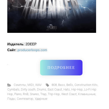
Издатель
: 2DEEP
Сайт
:
producerloops.com
·
ПОДРОБНЕЕ
Cэмплы
,
MIDI
,
WAV
808
,
Bass
,
Bells
,
Construction Kits
,
Cymbals
,
Dirty south
,
Drums
,
East Coast
,
Hats
,
Hip-Hop
,
Lo-Fi Hip
Hop
,
Piano
,
RnB
,
Snares
,
Trap
,
Trip-Hop
,
West Coast
,
Клавишные
,
Пэды
,
Синтезатор
,
Ударные