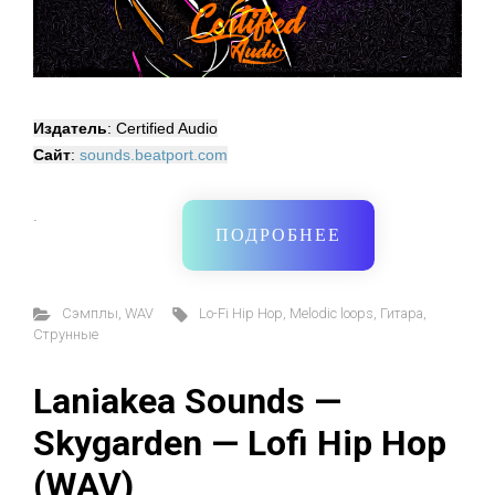
Издатель
: Certified Audio
Сайт
:
sounds.beatport.com
·
ПОДРОБНЕЕ
Cэмплы
,
WAV
Lo-Fi Hip Hop
,
Melodic loops
,
Гитара
,
Струнные
Laniakea Sounds —
Skygarden — Lofi Hip Hop
(WAV)