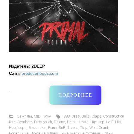
Издатель
: 2DEEP
Сайт
:
producerloops.com
·
ПОДРОБНЕЕ
Cэмплы
,
MIDI
,
WAV
808
,
Bass
,
Bells
,
Claps
,
Construction
Kits
,
Cymbals
,
Dirty south
,
Drums
,
Hats
,
Hi-hats
,
Hip-Hop
,
Lo-Fi Hip
Hop
,
loops
,
Percussion
,
Piano
,
RnB
,
Snares
,
Trap
,
West Coast
,
Вокальные
,
Духовые
,
Клавишные
,
Медные духовые
,
Плаки
,