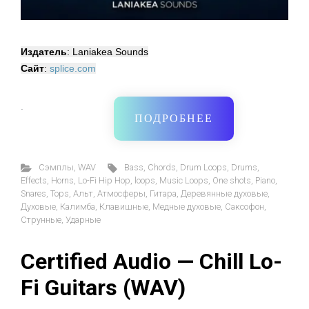
Издатель
: Laniakea Sounds
Сайт
:
splice.com
·
ПОДРОБНЕЕ
Cэмплы
,
WAV
Bass
,
Chords
,
Drum Loops
,
Drums
,
Effects
,
Horns
,
Lo-Fi Hip Hop
,
loops
,
Music Loops
,
One shots
,
Piano
,
Snares
,
Tops
,
Альт
,
Атмосферы
,
Гитара
,
Деревянные духовые
,
Духовые
,
Калимба
,
Клавишные
,
Медные духовые
,
Саксофон
,
Струнные
,
Ударные
Certified Audio — Chill Lo-
Fi Guitars (WAV)