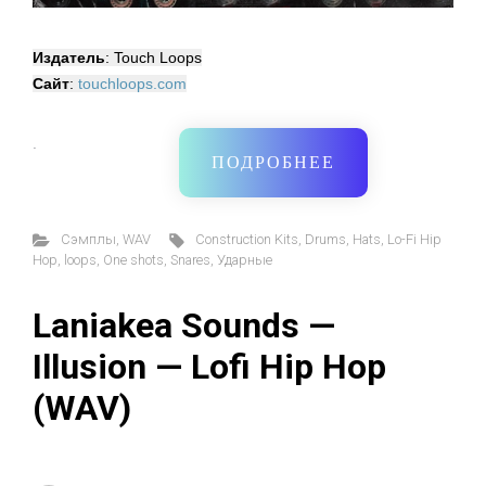
Издатель
: Touch Loops
Сайт
:
touchloops.com
·
ПОДРОБНЕЕ
Cэмплы
,
WAV
Construction Kits
,
Drums
,
Hats
,
Lo-Fi Hip
Hop
,
loops
,
One shots
,
Snares
,
Ударные
Laniakea Sounds —
Illusion — Lofi Hip Hop
(WAV)