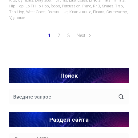
Kits
,
Cymbals
,
Dirty south
,
Drums
,
East Coast
,
Effects
,
Hats
,
Hi-hats
,
Hip-Hop
,
Lo-Fi Hip Hop
,
loops
,
Percussion
,
Piano
,
RnB
,
Snares
,
Trap
,
Trip-Hop
,
West Coast
,
Вокальные
,
Клавишные
,
Плаки
,
Синтезатор
,
Ударные
1
2
3
Next
Поиск
Раздел сайта
Раздел