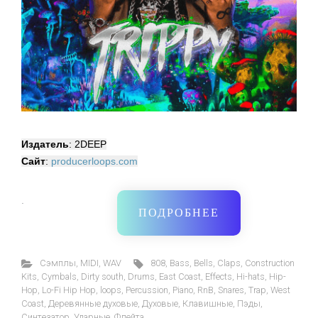
Издатель
: 2DEEP
Сайт
:
producerloops.com
·
ПОДРОБНЕЕ
Cэмплы
,
MIDI
,
WAV
808
,
Bass
,
Bells
,
Claps
,
Construction
Kits
,
Cymbals
,
Dirty south
,
Drums
,
East Coast
,
Effects
,
Hi-hats
,
Hip-
Hop
,
Lo-Fi Hip Hop
,
loops
,
Percussion
,
Piano
,
RnB
,
Snares
,
Trap
,
West
Coast
,
Деревянные духовые
,
Духовые
,
Клавишные
,
Пэды
,
Синтезатор
,
Ударные
,
Флейта