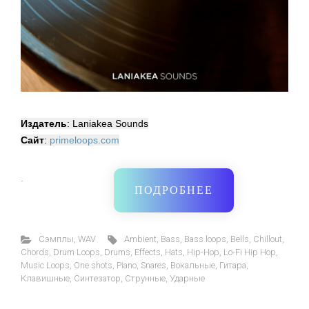
Издатель
: Laniakea Sounds
Сайт
:
primeloops.com
·
ПОДРОБНЕЕ
Cэмплы
,
WAV
Ambient
,
Bass
,
Bass loops
,
Bells
,
Chillout
,
Chords
,
Drum Loops
,
Drums
,
Effects
,
Hats
,
Hip-Hop
,
Lo-Fi Hip Hop
,
Music Loops
,
One shots
,
Piano
,
Snares
,
Вокальные
,
Гитара
,
Клавишные
,
Синтезатор
,
Струнные
,
Ударные