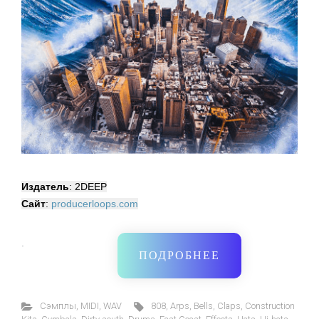
Издатель
: 2DEEP
Сайт
:
producerloops.com
·
ПОДРОБНЕЕ
Cэмплы
,
MIDI
,
WAV
808
,
Arps
,
Bells
,
Claps
,
Construction