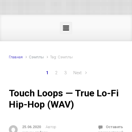
Skip to main content
Главная
Cэмплы
Tag: Cэмплы
1
2
3
Next
Touch Loops — True Lo-Fi
Hip-Hop (WAV)
25.06.2020
Автор
Оставить