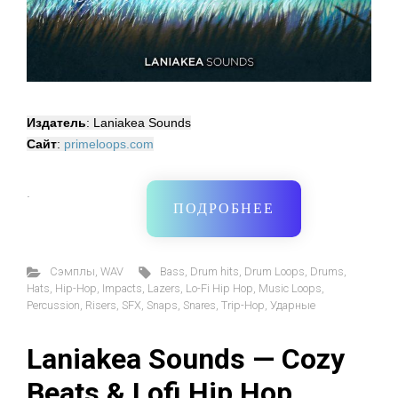
Издатель
: Laniakea Sounds
Сайт
:
primeloops.com
·
ПОДРОБНЕЕ
Cэмплы
,
WAV
Bass
,
Drum hits
,
Drum Loops
,
Drums
,
Hats
,
Hip-Hop
,
Impacts
,
Lazers
,
Lo-Fi Hip Hop
,
Music Loops
,
Percussion
,
Risers
,
SFX
,
Snaps
,
Snares
,
Trip-Hop
,
Ударные
Laniakea Sounds — Cozy
Beats & Lofi Hip Hop