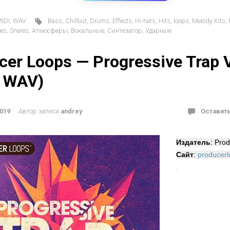
IDI
,
WAV
Bass
,
Chillout
,
Drums
,
Effects
,
Hi-hats
,
Hits
,
loops
,
Melody Kits
,
es
,
Snares
,
Атмосферы
,
Вокальные
,
Синтезатор
,
Ударные
cer Loops — Progressive Trap V
, WAV)
2019
Автор записи
andrey
Оставит
Издатель
: Pro
Сайт
:
producer
·