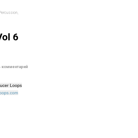
Percussion
,
ol 6
ь комментарий
ducer Loops
loops.com