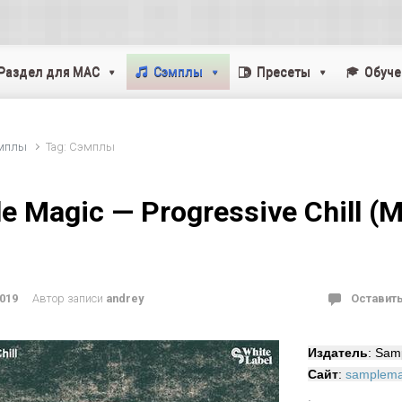
Раздел для MAC
Cэмплы
Пресеты
Обуче
мплы
Tag: Cэмплы
e Magic — Progressive Chill (M
2019
Автор записи
andrey
Оставит
Издатель
: Sam
Сайт
:
samplema
·