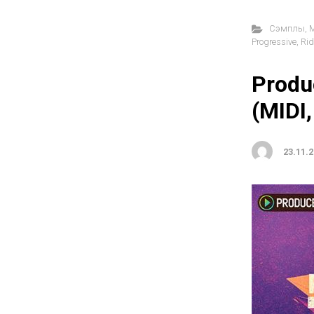
Cэмплы
,
M
Progressive
,
Rid
Produ
(MIDI
23.11.