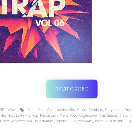
ПОДРОБНЕЕ
IDI
,
WAV
Bass
,
Bells
,
Construction Kits
,
Crunk
,
Cymbals
,
Dirty south
,
Dru
,
Hip-Hop
,
Lo-Fi Hip Hop
,
Percussion
,
Piano
,
Pop
,
Progressive
,
RnB
,
Snares
,
Trap
,
T
Coast
,
Атмосферы
,
Вокальные
,
Деревянные духовые
,
Духовые
,
Клавишные