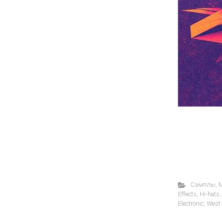
Cэмплы
,
M
Effects
,
Hi-hats
Electronic
,
West 