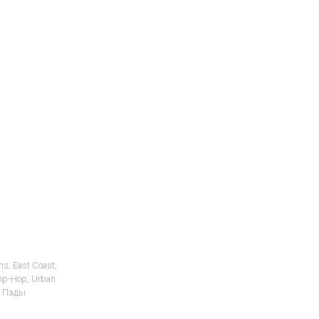
ms
,
East Coast
,
rip-Hop
,
Urban
,
Пэды