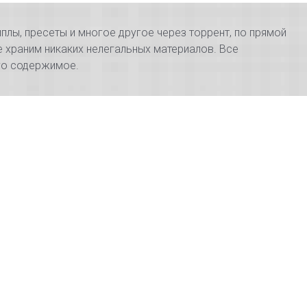
плы, пресеты и многое другое через торрент, по прямой
е храним никаких нелегальных материалов. Все
его содержимое.