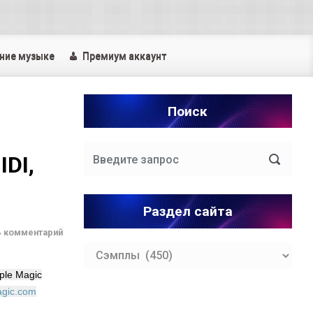
ние музыке
Премиум аккаунт
Поиск
IDI,
Раздел сайта
ь комментарий
Раздел
сайта
ple Magic
gic.com