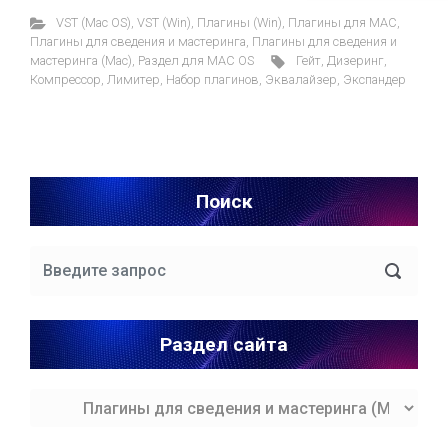
VST (Mac OS)
,
VST (Win)
,
Плагины (Win)
,
Плагины для MAC
,
Плагины для сведения и мастеринга
,
Плагины для сведения и
мастеринга (Mac)
,
Раздел для MAC OS
Гейт
,
Дизеринг
,
Компрессор
,
Лимитер
,
Набор плагинов
,
Эквалайзер
,
Экспандер
Поиск
Раздел сайта
Раздел
сайта