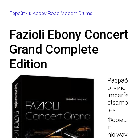
Перейти к Abbey Road Modern Drums
Fazioli Ebony Concert
Grand Complete
Edition
Разраб
отчик:
imperfe
ctsamp
les
Форма
т:
nki,wav