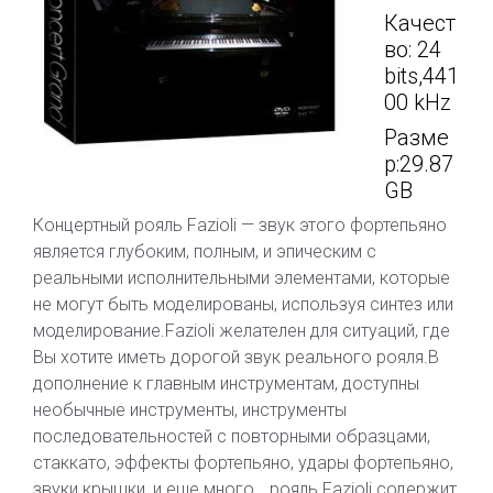
Качест
во: 24
bits,441
00 kHz
Разме
р:29.87
GB
Концертный рояль Fazioli — звук этого фортепьяно
является глубоким, полным, и эпическим с
реальными исполнительными элементами, которые
не могут быть моделированы, используя синтез или
моделирование.Fazioli желателен для ситуаций, где
Вы хотите иметь дорогой звук реального рояля.В
дополнение к главным инструментам, доступны
необычные инструменты, инструменты
последовательностей с повторными образцами,
стаккато, эффекты фортепьяно, удары фортепьяно,
звуки крышки, и еще много… рояль Fazioli содержит