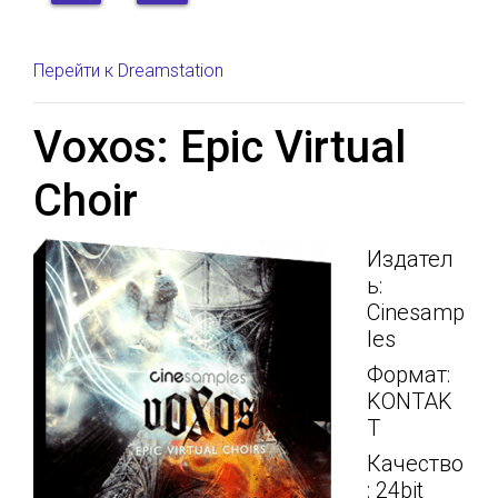
Перейти к Dreamstation
Voxos: Epic Virtual
Choir
Издател
ь:
Cinesamp
les
Формат:
KONTAK
T
Качество
: 24bit