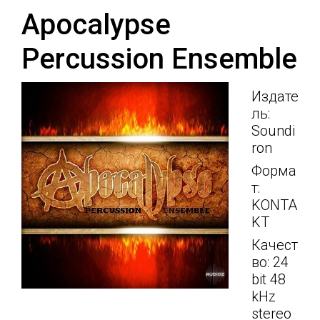
Apocalypse
Percussion Ensemble
Издате
ль:
Soundi
ron
Форма
т:
KONTA
KT
Качест
во: 24
bit 48
kHz
stereo