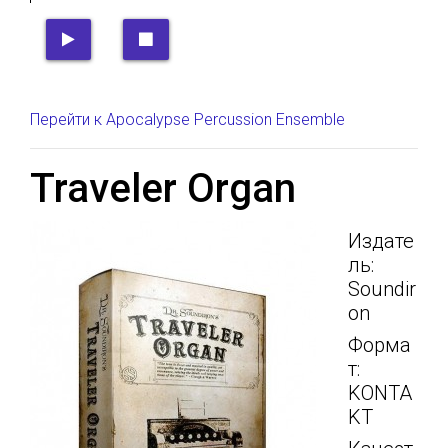
Перейти к Apocalypse Percussion Ensemble
Traveler Organ
Издате
ль:
Soundir
on
Форма
т:
KONTA
KT