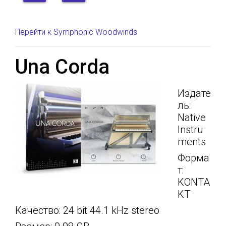
Перейти к Symphonic Woodwinds
Una Corda
Издате
ль:
Native
Instru
ments
Форма
т:
KONTA
KT
Качество: 24 bit 44.1 kHz stereo