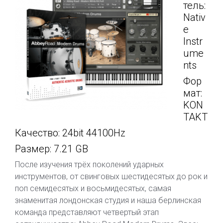
тель:
Nativ
e
Instr
ume
nts
Фор
мат:
KON
TAKT
Качество: 24bit 44100Hz
Размер: 7.21 GB
После изучения трёх поколений ударных
инструментов, от свинговых шестидесятых до рок и
поп семидесятых и восьмидесятых, самая
знаменитая лондонская студия и наша берлинская
команда представляют четвертый этап