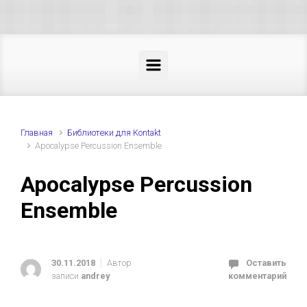
Skip to main content
Главная
Библиотеки для Kontakt
Apocalypse Percussion Ensemble
Apocalypse Percussion
Ensemble
30.11.2018
Автор
Оставить
записи
andrey
комментарий