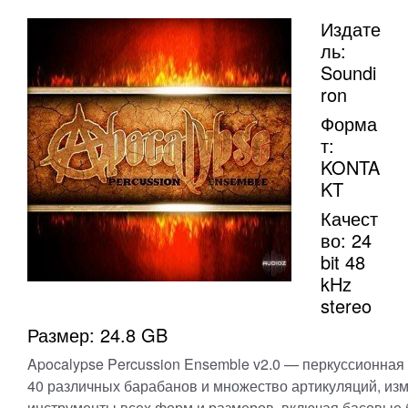
Издате
ль:
Soundi
ron
Форма
т:
KONTA
KT
Качест
во: 24
bit 48
kHz
stereo
Размер: 24.8 GB
Apocalypse Percussion Ensemble v2.0 — перкуссионная
40 различных барабанов и множество артикуляций, из
инструменты всех форм и размеров, включая басовые