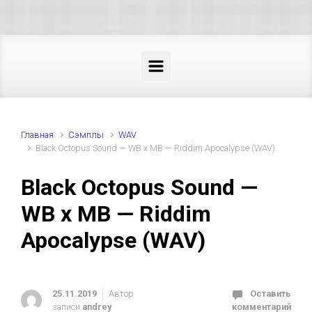
Skip to main content
Главная
Cэмплы
WAV
Black Octopus Sound — WB x MB — Riddim Apocalypse (WAV)
Black Octopus Sound —
WB x MB — Riddim
Apocalypse (WAV)
25.11.2019
Автор
Оставить
записи
andrey
комментарий