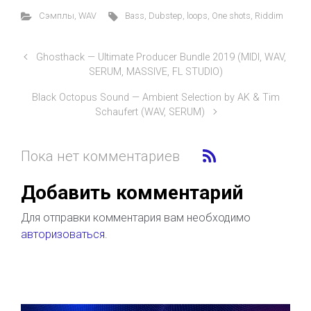
Cэмплы
,
WAV
Bass
,
Dubstep
,
loops
,
One shots
,
Riddim
Ghosthack — Ultimate Producer Bundle 2019 (MIDI, WAV,
SERUM, MASSIVE, FL STUDIO)
Black Octopus Sound — Ambient Selection by AK & Tim
Schaufert (WAV, SERUM)
Пока нет комментариев
Добавить комментарий
Для отправки комментария вам необходимо
авторизоваться
.