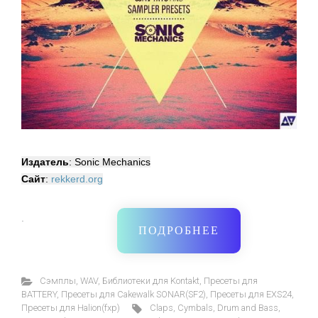
Издатель
: Sonic Mechanics
Сайт
:
rekkerd.org
·
ПОДРОБНЕЕ
Cэмплы
,
WAV
,
Библиотеки для Kontakt
,
Пресеты для
BATTERY
,
Пресеты для Cakewalk SONAR(SF2)
,
Пресеты для EXS24
,
Пресеты для Halion(fxp)
Claps
,
Cymbals
,
Drum and Bass
,