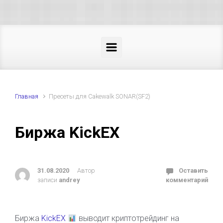
Skip to main content
Главная
Пресеты для Cakewalk SONAR(SF2)
Биржа KickEX
31.08.2020
Автор
Оставить
записи
andrey
комментарий
Биржа
KickEX
выводит криптотрейдинг на