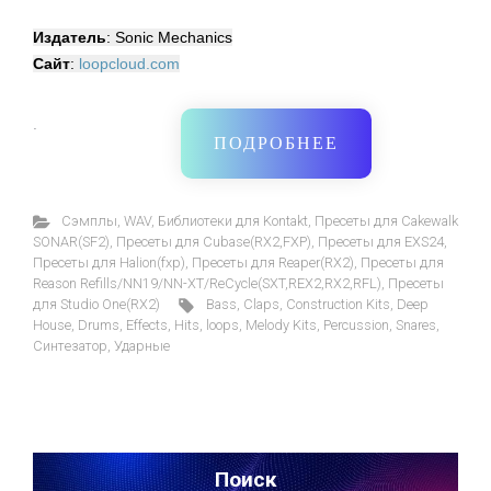
Издатель
: Sonic Mechanics
Сайт
:
loopcloud.com
·
ПОДРОБНЕЕ
Cэмплы
,
WAV
,
Библиотеки для Kontakt
,
Пресеты для Cakewalk
SONAR(SF2)
,
Пресеты для Cubase(RX2,FXP)
,
Пресеты для EXS24
,
Пресеты для Halion(fxp)
,
Пресеты для Reaper(RX2)
,
Пресеты для
Reason Refills/NN19/NN-XT/ReCycle(SXT,REX2,RX2,RFL)
,
Пресеты
для Studio One(RX2)
Bass
,
Claps
,
Construction Kits
,
Deep
House
,
Drums
,
Effects
,
Hits
,
loops
,
Melody Kits
,
Percussion
,
Snares
,
Синтезатор
,
Ударные
Поиск