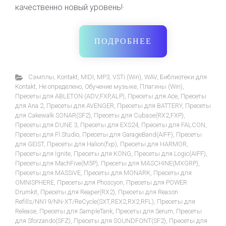
качественно новый уровень!·
ПОДРОБНЕЕ
Cэмплы
,
Kontakt
,
MIDI
,
MP3
,
VSTi (Win)
,
WAV
,
Библиотеки для
Kontakt
,
Не определено
,
Обучение музыке
,
Плагины (Win)
,
Пресеты для ABLETON (ADV,FXP,ALP)
,
Пресеты для Ace
,
Пресеты
для Ana 2
,
Пресеты для AVENGER
,
Пресеты для BATTERY
,
Пресеты
для Cakewalk SONAR(SF2)
,
Пресеты для Cubase(RX2,FXP)
,
Пресеты для DUNE 3
,
Пресеты для EXS24
,
Пресеты для FALCON
,
Пресеты для Fl Studio
,
Пресеты для GarageBand(AIFF)
,
Пресеты
для GEIST
,
Пресеты для Halion(fxp)
,
Пресеты для HARMOR
,
Пресеты для Ignite
,
Пресеты для KONG
,
Пресеты для Logic(AIFF)
,
Пресеты для MachFive(M5P)
,
Пресеты для MASCHINE(MXGRP)
,
Пресеты для MASSiVE
,
Пресеты для MONARK
,
Пресеты для
OMNISPHERE
,
Пресеты для Phoscyon
,
Пресеты для POWER
Drumkit
,
Пресеты для Reaper(RX2)
,
Пресеты для Reason
Refills/NN19/NN-XT/ReCycle(SXT,REX2,RX2,RFL)
,
Пресеты для
Release
,
Пресеты для SampleTank
,
Пресеты для Serum
,
Пресеты
для Sforzando(SFZ)
,
Пресеты для SOUNDFONT(SF2)
,
Пресеты для