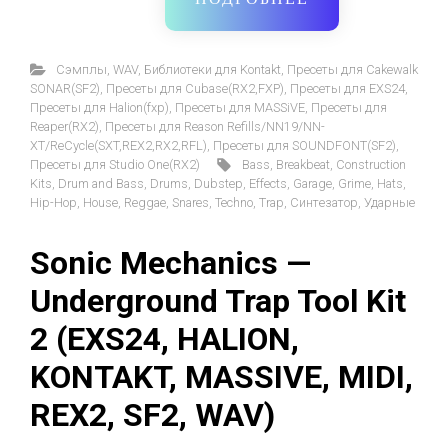
Cэмплы
,
WAV
,
Библиотеки для Kontakt
,
Пресеты для Cakewalk
SONAR(SF2)
,
Пресеты для Cubase(RX2,FXP)
,
Пресеты для EXS24
,
Пресеты для Halion(fxp)
,
Пресеты для MASSiVE
,
Пресеты для
Reaper(RX2)
,
Пресеты для Reason Refills/NN19/NN-
XT/ReCycle(SXT,REX2,RX2,RFL)
,
Пресеты для SOUNDFONT(SF2)
,
Пресеты для Studio One(RX2)
Bass
,
Breakbeat
,
Construction
Kits
,
Drum and Bass
,
Drums
,
Dubstep
,
Effects
,
Garage
,
Grime
,
Hats
,
Hip-Hop
,
House
,
Reggae
,
Snares
,
Techno
,
Trap
,
Синтезатор
,
Ударные
Sonic Mechanics —
Underground Trap Tool Kit
2 (EXS24, HALION,
KONTAKT, MASSIVE, MIDI,
REX2, SF2, WAV)