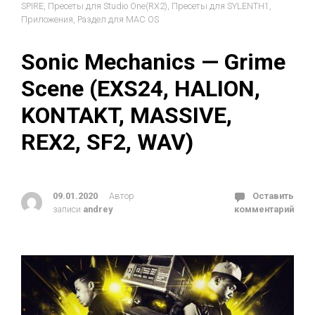
SPIRE
,
Пресеты для Studio One(RX2)
,
Пресеты для SYLENTH1
,
Приложения
,
Раздел для MAC OS
Sonic Mechanics — Grime
Scene (EXS24, HALION,
KONTAKT, MASSIVE,
REX2, SF2, WAV)
09.01.2020
Автор
Оставить
записи
andrey
комментарий