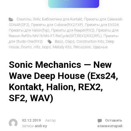
Cэмплы
,
WAV
,
Библиотеки для Kontakt
,
Пресеты для Cakewalk
SONAR(SF2)
,
Пресеты для Cubase(RX2,FXP)
,
Пресеты для EXS24
,
Пресеты для Halion(fxp)
,
Пресеты для Reaper(RX2)
,
Пресеты для
Reason Refills/NN19/NN-XT/ReCycle(SXT,REX2,RX2,RFL)
,
Пресеты
для Studio One(RX2)
Bass
,
Claps
,
Construction Kits
,
Deep
House
,
Drums
,
Hits
,
loops
,
Melody Kits
,
Percussion
,
Ударные
Sonic Mechanics — New
Wave Deep House (Exs24,
Kontakt, Halion, REX2,
SF2, WAV)
02.12.2019
Автор
Оставить
записи
andrey
комментарий