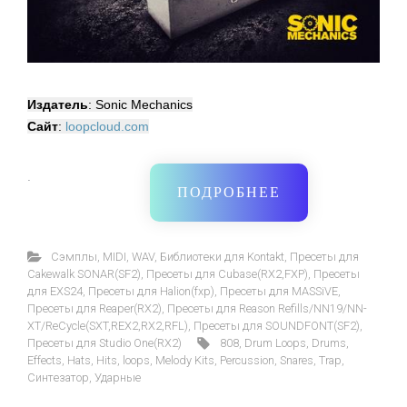
Издатель
: Sonic Mechanics
Сайт
:
loopcloud.com
·
ПОДРОБНЕЕ
Cэмплы
,
MIDI
,
WAV
,
Библиотеки для Kontakt
,
Пресеты для
Cakewalk SONAR(SF2)
,
Пресеты для Cubase(RX2,FXP)
,
Пресеты
для EXS24
,
Пресеты для Halion(fxp)
,
Пресеты для MASSiVE
,
Пресеты для Reaper(RX2)
,
Пресеты для Reason Refills/NN19/NN-
XT/ReCycle(SXT,REX2,RX2,RFL)
,
Пресеты для SOUNDFONT(SF2)
,
Пресеты для Studio One(RX2)
808
,
Drum Loops
,
Drums
,
Effects
,
Hats
,
Hits
,
loops
,
Melody Kits
,
Percussion
,
Snares
,
Trap
,
Синтезатор
,
Ударные