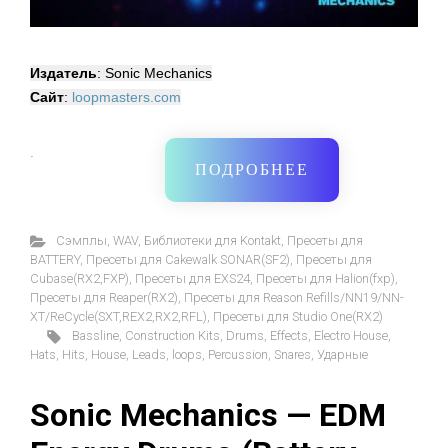
Издатель
: Sonic Mechanics
Сайт
:
loopmasters.com
·
ПОДРОБНЕЕ
Cэмплы
,
WAV
,
Библиотеки для Kontakt
,
Пресеты для
BATTERY
,
Пресеты для Cakewalk SONAR(SF2)
,
Пресеты для
Cubase(RX2,FXP)
,
Пресеты для EXS24
,
Пресеты для Halion(fxp)
,
Пресеты для Reaper(RX2)
,
Пресеты для Reason Refills/NN19/NN-
XT/ReCycle(SXT,REX2,RX2,RFL)
,
Пресеты для Studio One(RX2)
Bassline
,
Construction Kits
,
Drums
,
Effects
,
Electro House
,
Hats
,
Hits
,
House
,
Leads
,
loops
,
Percussion
,
Snares
,
Ударные
Sonic Mechanics — EDM