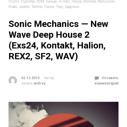
Drums
,
Dubstep
,
EDM
,
Garage
,
Hi-hats
,
House
,
Minimal
,
Percussion
,
Rides
,
Snares
,
Techno
,
Trance
,
Trap
,
Ударные
Sonic Mechanics — New
Wave Deep House 2
(Exs24, Kontakt, Halion,
REX2, SF2, WAV)
02.12.2019
Автор
Оставить
записи
andrey
комментарий