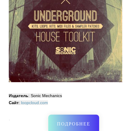
Издатель
: Sonic Mechanics
Сайт
:
loopcloud.com
·
ПОДРОБНЕЕ