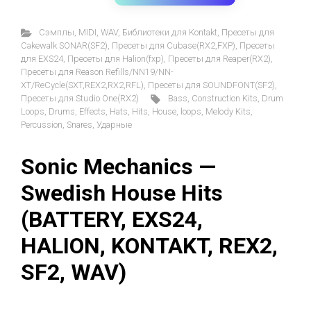
Cэмплы
,
MIDI
,
WAV
,
Библиотеки для Kontakt
,
Пресеты для
Cakewalk SONAR(SF2)
,
Пресеты для Cubase(RX2,FXP)
,
Пресеты
для EXS24
,
Пресеты для Halion(fxp)
,
Пресеты для Reaper(RX2)
,
Пресеты для Reason Refills/NN19/NN-
XT/ReCycle(SXT,REX2,RX2,RFL)
,
Пресеты для SOUNDFONT(SF2)
,
Пресеты для Studio One(RX2)
Bass
,
Construction Kits
,
Drum
Loops
,
Drums
,
Effects
,
Hats
,
Hits
,
House
,
loops
,
Melody Kits
,
Percussion
,
Snares
,
Ударные
Sonic Mechanics —
Swedish House Hits
(BATTERY, EXS24,
HALION, KONTAKT, REX2,
SF2, WAV)