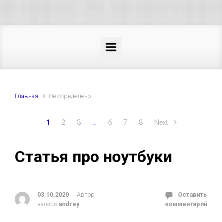
Skip to main content
Главная
Не определено
1
2
3
…
6
7
8
Next
Статья про ноутбуки
03.10.2020
Автор
Оставить
записи
andrey
комментарий