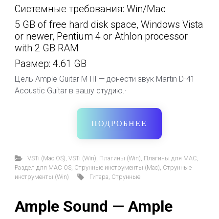
Системные требования: Win/Mac
5 GB of free hard disk space, Windows Vista
or newer, Pentium 4 or Athlon processor
with 2 GB RAM
Размер: 4.61 GB
Цель Ample Guitar M III — донести звук Martin D-41
Acoustic Guitar в вашу студию.·
ПОДРОБНЕЕ
VSTi (Mac OS)
,
VSTi (Win)
,
Плагины (Win)
,
Плагины для MAC
,
Раздел для MAC OS
,
Струнные инструменты (Mac)
,
Струнные
инструменты (Win)
Гитара
,
Струнные
Ample Sound — Ample