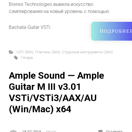
Brenes Technologies вывела искусство
сэмплирования на новый уровень с помощью
Bachata Guitar VSTi.·
ПОДРОБНЕ
VSTi (Win)
,
Плагины (Win)
,
Струнные инструменты (Win)
Гитара
Ample Sound — Ample
Guitar M III v3.01
VSTi/VSTi3/AAX/AU
(Win/Mac) x64
18.07.2019
Автор
Оставить