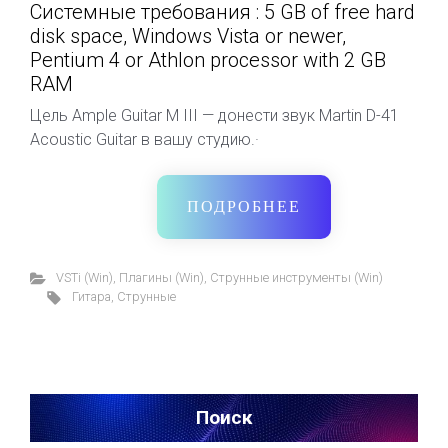
Системные требования : 5 GB of free hard
disk space, Windows Vista or newer,
Pentium 4 or Athlon processor with 2 GB
RAM
Цель Ample Guitar M III — донести звук Martin D-41
Acoustic Guitar в вашу студию.·
ПОДРОБНЕЕ
VSTi (Win)
,
Плагины (Win)
,
Струнные инструменты (Win)
Гитара
,
Струнные
Поиск