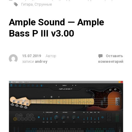
Гитара
,
Струнные
Ample Sound — Ample
Bass P III v3.00
15.07.2019
Автор
Оставить
записи
andrey
комментарий