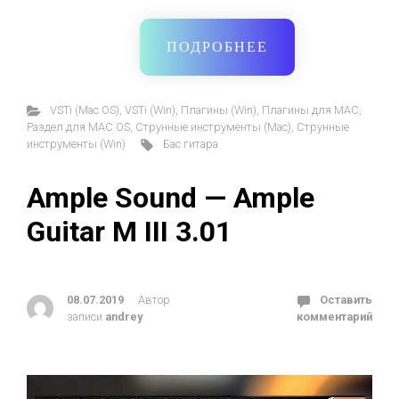
ПОДРОБНЕЕ
VSTi (Mac OS)
,
VSTi (Win)
,
Плагины (Win)
,
Плагины для MAC
,
Раздел для MAC OS
,
Струнные инструменты (Mac)
,
Струнные
инструменты (Win)
Бас гитара
Ample Sound — Ample
Guitar M III 3.01
08.07.2019
Автор
Оставить
записи
andrey
комментарий