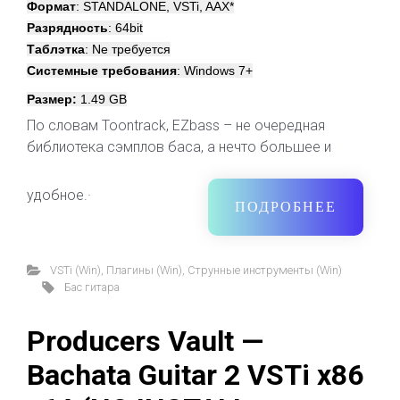
Формат
: STANDALONE, VSTi, AAX*
Разрядность
: 64bit
Таблэтка
: Nе требуется
Системные требования
: Windows 7+
Размер:
1.49 GB
По словам Toontrack, EZbass – не очередная
библиотека сэмплов баса, а нечто большее и
удобное.·
ПОДРОБНЕЕ
VSTi (Win)
,
Плагины (Win)
,
Струнные инструменты (Win)
Бас гитара
Producers Vault —
Bachata Guitar 2 VSTi x86