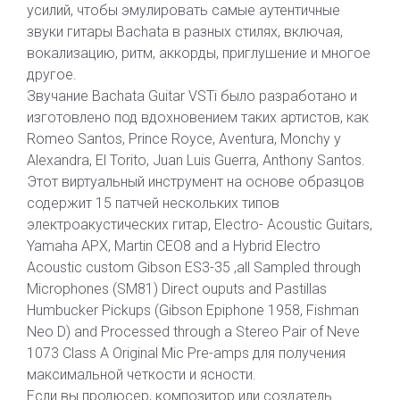
усилий, чтобы эмулировать самые аутентичные
звуки гитары Bachata в разных стилях, включая,
вокализацию, ритм, аккорды, приглушение и многое
другое.
Звучание Bachata Guitar VSTi было разработано и
изготовлено под вдохновением таких артистов, как
Romeo Santos, Prince Royce, Aventura, Monchy y
Alexandra, El Torito, Juan Luis Guerra, Anthony Santos.
Этот виртуальный инструмент на основе образцов
содержит 15 патчей нескольких типов
электроакустических гитар, Electro- Acoustic Guitars,
Yamaha APX, Martin CEO8 and a Hybrid Electro
Acoustic custom Gibson ES3-35 ,all Sampled through
Microphones (SM81) Direct ouputs and Pastillas
Humbucker Pickups (Gibson Epiphone 1958, Fishman
Neo D) and Processed through a Stereo Pair of Neve
1073 Class A Original Mic Pre-amps для получения
максимальной четкости и ясности.
Если вы продюсер, композитор или создатель