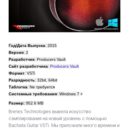
Год/Дата Выпуска
: 2015
Версия
: 2
Разработчик
: Producers Vault
Сайт разработчика
:
Producers Vault
Формат
: VSTi
Разрядность
: 32bit, 64bit
Таблэтка
: Ne требуется
Системные требования
: Windows 7 +
Размер:
952.6 MB
Brenes Technologies вывела искусство
сэмплирования на новый уровень с помощью
Bachata Guitar VSTi. Мы приложили много времени и