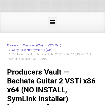
Skip to main content
Главная
Плагины (Win)
VSTi (Win)
Струнные инструменты (Win)
Producers Vault — Bachata Guitar 2 VSTi x86 x64 (NO INSTALL,
SymLink Installer)[06.11.2019]
Producers Vault —
Bachata Guitar 2 VSTi x86
x64 (NO INSTALL,
SymLink Installer)