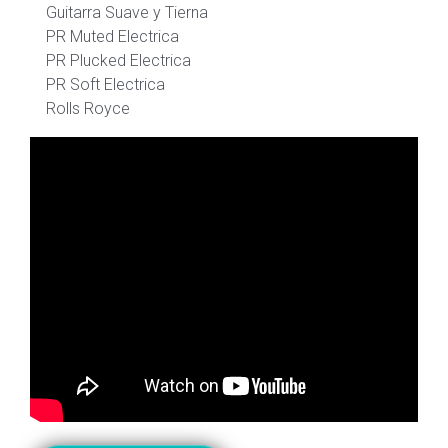
Guitarra Suave y Tierna
PR Muted Electrica
PR Plucked Electrica
PR Soft Electrica
Rolls Royce