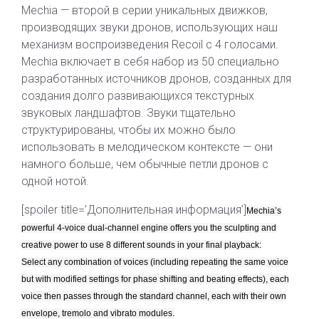
Mechia — второй в серии уникальных движков,
производящих звуки дронов, использующих наш
механизм воспроизведения Recoil с 4 голосами.
Mechia включает в себя набор из 50 специально
разработанных источников дронов, созданных для
создания долго развивающихся текстурных
звуковых ландшафтов. Звуки тщательно
структурированы, чтобы их можно было
использовать в мелодическом контексте — они
намного больше, чем обычные петли дронов с
одной нотой.
[spoiler title=’Дополнительная информация’]
Mechia’s
powerful 4-voice dual-channel engine offers you the sculpting and
creative power to use 8 different sounds in your final playback:
Select any combination of voices (including repeating the same voice
but with modified settings for phase shifting and beating effects), each
voice then passes through the standard channel, each with their own
envelope, tremolo and vibrato modules.