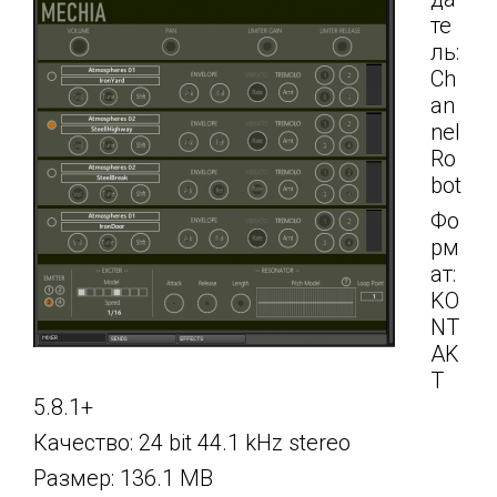
те
ль:
Ch
an
nel
Ro
bot
Фо
рм
ат:
KO
NT
AK
T
5.8.1+
Качество: 24 bit 44.1 kHz stereo
Размер: 136.1 MB