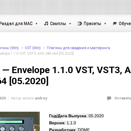
Раздел для MAC
Cэмплы
Пресеты
Обуче
гины (Win)
VST (Win)
Плагины для сведения и мастеринга
lope 1.1.0 VST, VST3, AAX x86 x64 [05.2020]
— Envelope 1.1.0 VST, VST3, 
64 [05.2020]
2020
Автор записи
andrey
Оставит
Год/Дата Выпуска
: 05.2020
Версия
: 1.1.0
Разработчик
: DDMF