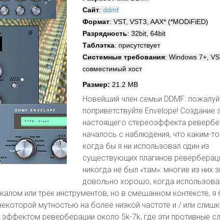
Сайт
:
ddmf
Формат
: VST, VST3, AAX* (*MODiFiED)
Разрядность
: 32bit, 64bit
Таблэтка
: присутствует
Системные требования
: Windows 7+, VS
совместимый хост
Размер:
21.2 MB
Новейший член семьи DDMF: пожалуйс
поприветствуйте Envelope! Создание 
настоящего стереоэффекта ревербе
началось с наблюдения, что каким-т
когда бы я ни использовал один из
существующих плагинов ревербераци
никогда не был «там»: многие из них 
довольно хорошо, когда использова
алом или трек инструментов, но в смешанном контексте, я
некоторой мутностью на более низкой частоте и / или слиш
 эффектом реверберации около 5k-7k, где эти противные с