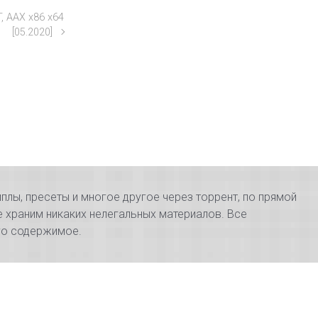
, AAX x86 x64
[05.2020]
плы, пресеты и многое другое через торрент, по прямой
е храним никаких нелегальных материалов. Все
его содержимое.