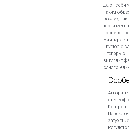
дают себя 
Таким образ
воздух, ник
теряя мельч
процессоре,
микшировани
Envelop с с
и теперь он
выглядит ф
одного-еди
Особ
Алгоритм
стереофо
Контроль 
Переключ
затухание
Регулятор