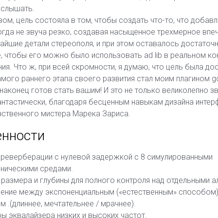
услышать.
ом, цель состояла в том, чтобы создать что-то, что добав
огда не звуча резко, создавая насыщенное трехмерное впеч
айшие детали стереополя, и при этом оставалось достаточн
 чтобы его можно было использовать ad lib в реальном ко
я. Что ж, при всей скромности, я думаю, что цель была дос
амого раннего этапа своего развития стал моим плагином go
 наконец готов стать вашим! И это не только великолепно зву
антастически, благодаря бесценным навыкам дизайна интер
нственного мистера Марека Зариса.
енности
 реверберации с нулевой задержкой с 8 симулированными
ническими средами.
размера и глубины для полного контроля над отдельными а
ение между экспоненциальным («естественным» способом)
м .(длиннее, мечтательнее / мрачнее).
ы эквалайзера низких и высоких частот.