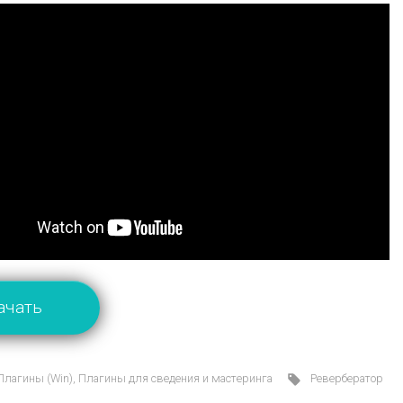
ачать
Плагины (Win)
,
Плагины для сведения и мастеринга
Ревербератор