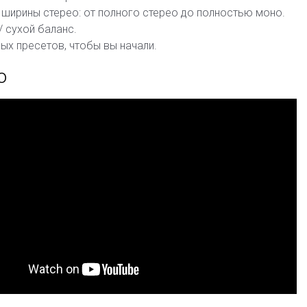
ширины стерео: от полного стерео до полностью моно.
 сухой баланс.
ых пресетов, чтобы вы начали.
o