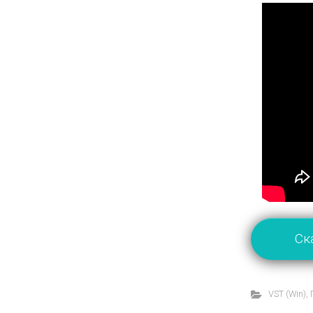
Ск
VST (Win)
,