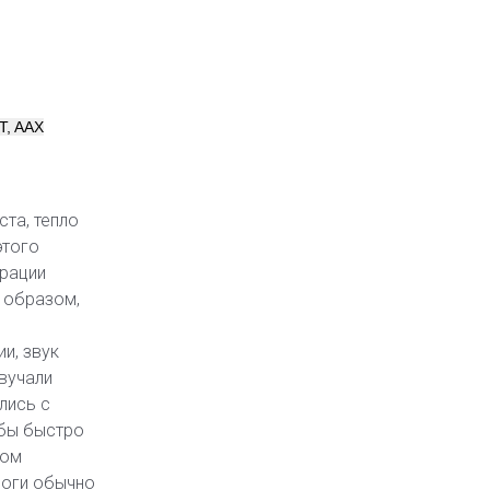
T, AAX
та, тепло
этого
рации
о образом,
и, звук
звучали
лись с
 бы быстро
ком
логи обычно