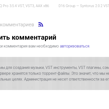
Q Pro 3.5.4 VST, VST3, AAX x86
D16 Group — Syntorus 2.0.2 VST
 комментариев
ить комментарий
ки комментария вам необходимо
авторизоваться
.
 для создания музыки, VST инструменты, VST плагины, сэм
рвере хранятся только торрент-файлы. Это значит, что мы н
ьных целях. Администрация не несет ответственности за 