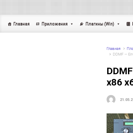
Skip to main content
Главная
Приложения
Плагины (Win)
Главная
Пла
DDMF — Enve
DDMF 
x86 x
21.05.