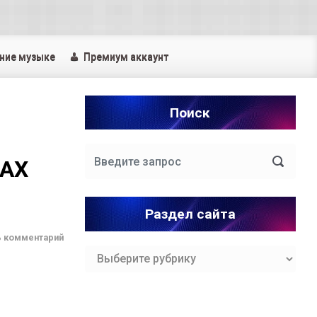
ние музыке
Премиум аккаунт
Поиск
AAX
Раздел сайта
ь комментарий
Раздел
сайта