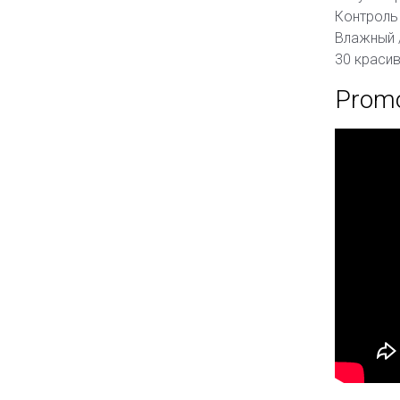
Контроль 
Влажный /
30 красив
Prom