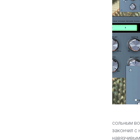
сольным вок
закончил с 
навязчивым