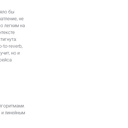
ляло бы
атление, не
о легким на
нтексте
тигнута:
-to-reverb,
чит, но и
фейса
лгоритмами.
 и линейным