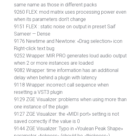
same name as those in different packs
9260 FLEX: mod matrix uses processing power even
when its parameters don’t change
9151 FLEX : static noise on output in preset Saif
Sameer — Dense
9176 Newtime and Newtone: «Drag selection» icon
Right-click text bug
9252 Wrapper: MIR PRO generates loud audio output
when 2 or more instances are loaded
9082 Wrapper: time information has an additional
delay when behind a plugin with latency
9118 Wrapper: incorrect call sequence when
resetting a VST3 plugin
9129 ZGE Visualizer: problems when using more than
one instance of the plugin
9127 ZGE Visualizer: the «MIDI port» setting is not
saved correctly if the value is 0
9144 ZGE Visualizer: Typo in «Youlean Peak Shape»
parameter «tickness» (should be «thickness»)