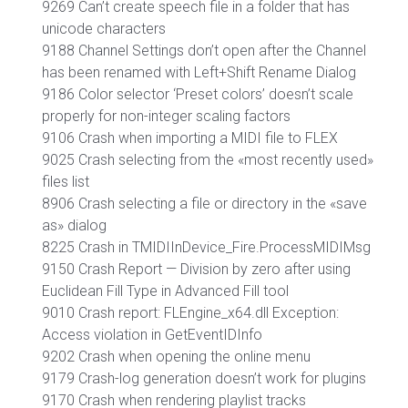
9269 Can’t create speech file in a folder that has
unicode characters
9188 Channel Settings don’t open after the Channel
has been renamed with Left+Shift Rename Dialog
9186 Color selector ‘Preset colors’ doesn’t scale
properly for non-integer scaling factors
9106 Crash when importing a MIDI file to FLEX
9025 Crash selecting from the «most recently used»
files list
8906 Crash selecting a file or directory in the «save
as» dialog
8225 Crash in TMIDIInDevice_Fire.ProcessMIDIMsg
9150 Crash Report — Division by zero after using
Euclidean Fill Type in Advanced Fill tool
9010 Crash report: FLEngine_x64.dll Exception:
Access violation in GetEventIDInfo
9202 Crash when opening the online menu
9179 Crash-log generation doesn’t work for plugins
9170 Crash when rendering playlist tracks