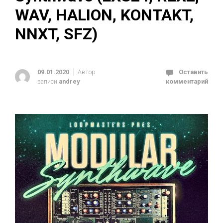
WAV, HALION, KONTAKT,
NNXT, SFZ)
09.01.2020
Автор
Оставить
записи
andrey
комментарий