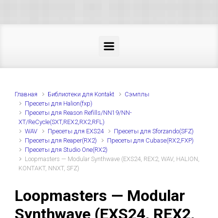
Skip to main content
Главная
Библиотеки для Kontakt
Cэмплы
Пресеты для Halion(fxp)
Пресеты для Reason Refills/NN19/NN-
XT/ReCycle(SXT,REX2,RX2,RFL)
WAV
Пресеты для EXS24
Пресеты для Sforzando(SFZ)
Пресеты для Reaper(RX2)
Пресеты для Cubase(RX2,FXP)
Пресеты для Studio One(RX2)
Loopmasters — Modular Synthwave (EXS24, REX2, WAV, HALION,
KONTAKT, NNXT, SFZ)
Loopmasters — Modular
Synthwave (EXS24, REX2,