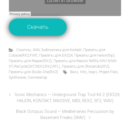
Скачать
Cэмплы
,
WAV
,
Библиотеки для Kontakt
,
Пресеты для
Cubase(RX2,FXP)
,
Пресеты для EXS24
,
Пресеты для Halion(fxp)
,
Пресеты для Reaper(RX2)
,
Пресеты для Reason Refills/NN19/NN-
XT/ReCycle(SXT,REX2,RX2,RFL)
,
Пресеты для Sforzando(SFZ)
,
Пресеты для Studio One(RX2)
Bass
,
Hits
,
loops
,
Project Files
,
Synthwave
,
Синтезатор
Sonic Mechanics — Underground Trap Tool Kit 2 (EXS24,
HALION, KONTAKT, MASSIVE, MIDI, REX2, SF2, WAV)
Black Octopus Sound — Mediterraneo Percussion by
Basement Freaks (WAV)