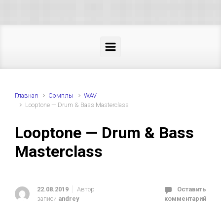
Skip to main content
Главная
Cэмплы
WAV
Looptone — Drum & Bass Masterclass
Looptone — Drum & Bass
Masterclass
22.08.2019
Автор
Оставить
записи
andrey
комментарий