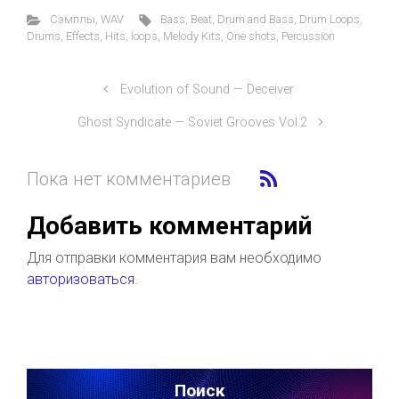
Cэмплы
,
WAV
Bass
,
Beat
,
Drum and Bass
,
Drum Loops
,
Drums
,
Effects
,
Hits
,
loops
,
Melody Kits
,
One shots
,
Percussion
Evolution of Sound — Deceiver
Ghost Syndicate — Soviet Grooves Vol.2
Пока нет комментариев
Добавить комментарий
Для отправки комментария вам необходимо
авторизоваться
.
Поиск