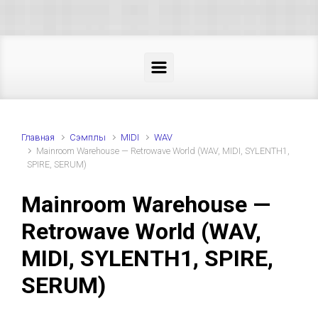
Skip to main content
Главная
Cэмплы
MIDI
WAV
Mainroom Warehouse — Retrowave World (WAV, MIDI, SYLENTH1,
SPIRE, SERUM)
Mainroom Warehouse —
Retrowave World (WAV,
MIDI, SYLENTH1, SPIRE,
SERUM)