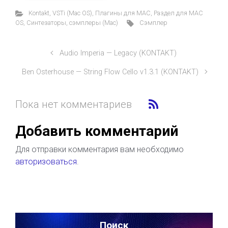
Kontakt
,
VSTi (Mac OS)
,
Плагины для MAC
,
Раздел для MAC
OS
,
Синтезаторы, сэмплеры (Mac)
Сэмплер
Audio Imperia — Legacy (KONTAKT)
Ben Osterhouse — String Flow Cello v1.3.1 (KONTAKT)
Пока нет комментариев
Добавить комментарий
Для отправки комментария вам необходимо
авторизоваться
.
Поиск