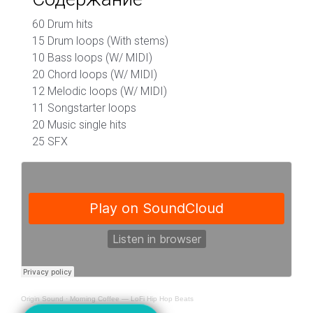
60 Drum hits
15 Drum loops (With stems)
10 Bass loops (W/ MIDI)
20 Chord loops (W/ MIDI)
12 Melodic loops (W/ MIDI)
11 Songstarter loops
20 Music single hits
25 SFX
Origin Sound
·
Morning Coffee — LoFi Hip Hop Beats