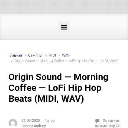
Skip to main content
Главная
Cэмплы
MIDI
WAV
Origin Sound — Morning Coffee — LoFi Hip Hop Beats (MIDI, WAV)
Origin Sound — Morning
Coffee — LoFi Hip Hop
Beats (MIDI, WAV)
26.05.2020
Автор
Оставить
записи
andrey
комментарий