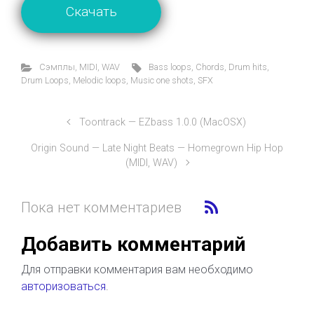
Скачать
Cэмплы
,
MIDI
,
WAV
Bass loops
,
Chords
,
Drum hits
,
Drum Loops
,
Melodic loops
,
Music one shots
,
SFX
Toontrack — EZbass 1.0.0 (MacOSX)
Origin Sound — Late Night Beats — Homegrown Hip Hop
(MIDI, WAV)
Пока нет комментариев
Добавить комментарий
Для отправки комментария вам необходимо
авторизоваться
.