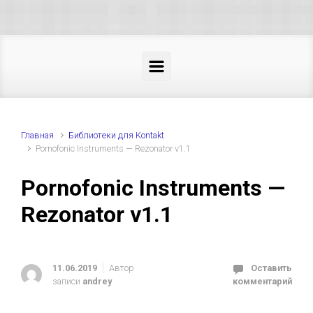
Skip to main content
Главная
Библиотеки для Kontakt
Pornofonic Instruments — Rezonator v1.1
Pornofonic Instruments —
Rezonator v1.1
11.06.2019
Автор
Оставить
записи
andrey
комментарий