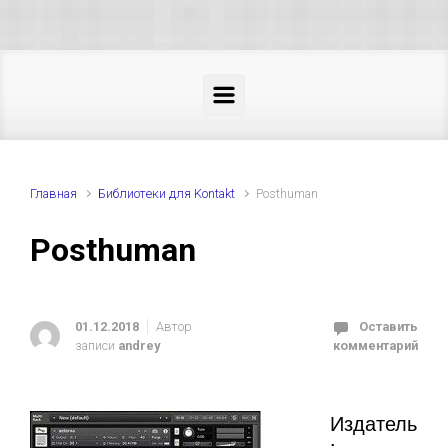
Skip to main content
Главная
Библиотеки для Kontakt
Posthuman
Posthuman
01.12.2018
Автор
Оставить
записи
andrey
комментарий
Издатель
: