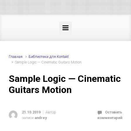
Skip to main content
Главная
Библиотеки для Kontakt
Sample Logic — Cinematic Guitars Motion
Sample Logic — Cinematic
Guitars Motion
21.10.2019
Автор
Оставить
записи
andrey
комментарий