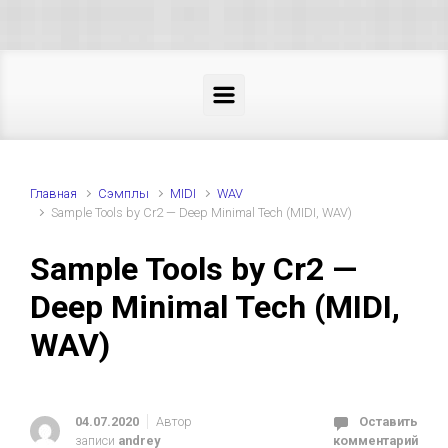
Skip to main content
Главная
Cэмплы
MIDI
WAV
Sample Tools by Cr2 — Deep Minimal Tech (MIDI, WAV)
Sample Tools by Cr2 —
Deep Minimal Tech (MIDI,
WAV)
04.07.2020
Автор
Оставить
записи
andrey
комментарий