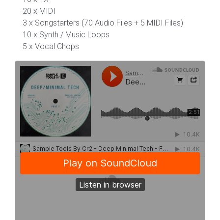
20 x MIDI
3 x Songstarters (70 Audio Files + 5 MIDI Files)
10 x Synth / Music Loops
5 x Vocal Chops