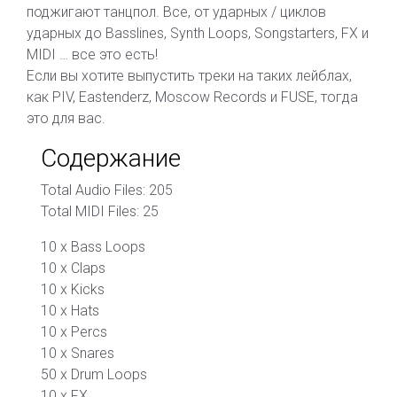
поджигают танцпол. Все, от ударных / циклов
ударных до Basslines, Synth Loops, Songstarters, FX и
MIDI … все это есть!
Если вы хотите выпустить треки на таких лейблах,
как PIV, Eastenderz, Moscow Records и FUSE, тогда
это для вас.
Содержание
Total Audio Files: 205
Total MIDI Files: 25
10 x Bass Loops
10 x Claps
10 x Kicks
10 x Hats
10 x Percs
10 x Snares
50 x Drum Loops
10 x FX