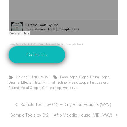
Sample Tools By Cr2
·
Deep Minimal Tech || Sample Pack
Скачать
Cэмплы
,
MIDI
,
WAV
Bass loops
,
Claps
,
Drum Loops
,
Drums
,
Effects
,
Hats
,
Minimal Techno
,
Music Loops
,
Percussion
,
Snares
,
Vocal Chops
,
Синтезатор
,
Ударные
Sample Tools by Cr2 — Dirty Bass House 3 (WAV)
Sample Tools by Cr2 — Afro Melodic House (MIDI, WAV)