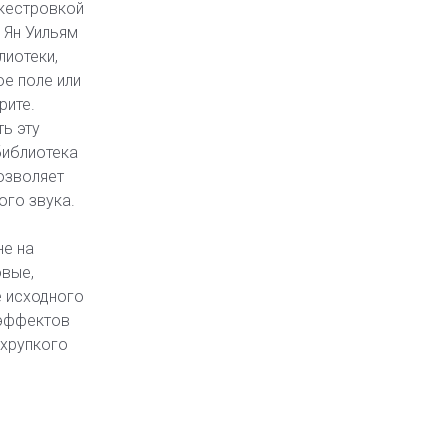
ркестровкой
 Ян Уильям
лиотеки,
ое поле или
рите.
ь эту
библиотека
озволяет
ого звука.
не на
овые,
е исходного
 эффектов
 хрупкого