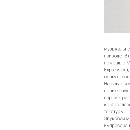
музыкально
природе. Эт
помощью MID
Expression)
возможност
Наряду с и
новые звук
параметров
контроллер
текстуры.
Звуковой м
импрессиони