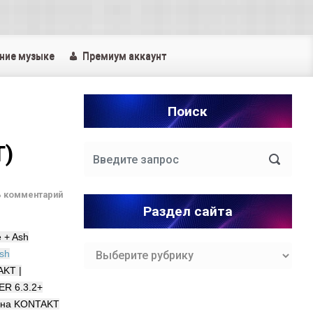
ние музыке
Премиум аккаунт
Поиск
T)
ь комментарий
Раздел сайта
e + Ash
Раздел
sh
сайта
AKT |
R 6.3.2+
ь на KONTAKT