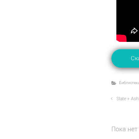
Ск
Библиотеки
Slate + As
Пока нет