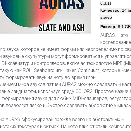
6.3.1)
Качество
: 24 b
stereo
Размер:
8.1 GB
AURAS — это
исследование
го звука, которое не имеет формы или неопределимо по св
и звуковые скульптуры могут формироваться и управляться
I-клавиатур и контроллеров, включая технологию MPE (Mid
, такую как ROLI Seaboard или Haken Continuum, которые име
ь формировать звук на ноту во время игры.
зучением мира звуков патчей AURAS можно создавать и нас
овые ландшафты, используя среду COLORS. Простое назнач
 формирования звука для любых MIDI-слайдеров, регулятор
ов позволяет легко и быстро создавать абсолютно уникал
ир AURAS сфокусирован прежде всего на абстрактных и
стских текстурах и ритмах. На него влияют стили композит