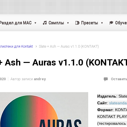
Раздел для MAC
Cэмплы
Пресеты
Обуче
лиотеки для Kontakt
Slate + Ash — Auras v1.1.0 (KONTAKT)
 + Ash — Auras v1.1.0 (KONTAK
2020
Автор записи
andrey
Оставит
Издатель
: Slat
Сайт
:
slateanda
Формат
: KONT
KONTAKT PLAYE
(тестировалос