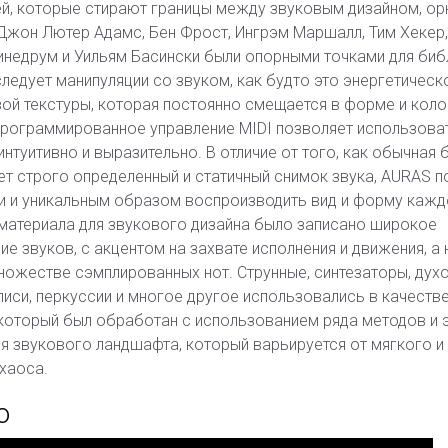
ей, которые стирают границы между звуковым дизайном, о
Джон Лютер Адамс, Бен Фрост, Ингрэм Маршалл, Тим Хекер,
инедрум и Уильям Басински были опорными точками для биб
ледует манипуляции со звуком, как будто это энергетическ
ой текстуры, которая постоянно смещается в форме и коло
программированное управление MIDI позволяет использоват
нтуитивно и выразительно. В отличие от того, как обычная 
т строго определенный и статичный снимок звука, AURAS п
и и уникальным образом воспроизводить вид и форму кажд
 материала для звукового дизайна было записано широкое
е звуков, с акцентом на захвате исполнения и движения, а 
ожестве сэмплированных нот. Струнные, синтезаторы, дух
иси, перкуссии и многое другое использовались в качеств
 который был обработан с использованием ряда методов и
я звукового ландшафта, который варьируется от мягкого и
хаоса.
o