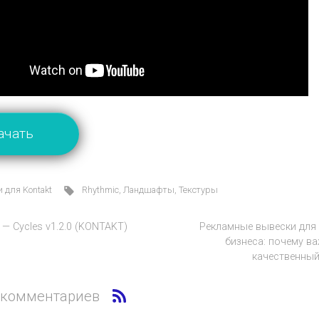
ачать
 для Kontakt
Rhythmic
,
Ландшафты
,
Текстуры
h — Cycles v1.2.0 (KONTAKT)
Рекламные вывески для
бизнеса: почему в
качественный
 комментариев