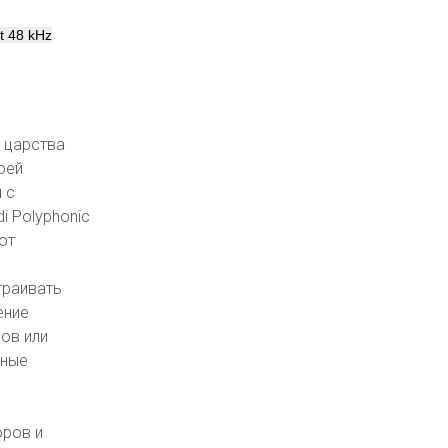
it 48 kHz
 царства
оей
 с
i Polyphonic
ют
траивать
ение
ов или
ьные
оров и