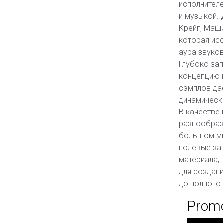
исполнител
и музыкой. 
Крейг, Маш
которая исс
аура звуков
Глубоко за
концепцию и
сэмплов дае
динамическ
В качестве
разнообрази
большом мн
полевые зап
материала,
для создани
до полного 
Prom