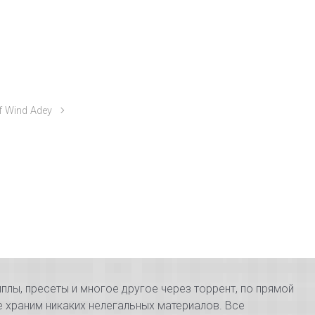
f Wind Adey
плы, пресеты и многое другое через торрент, по прямой
е храним никаких нелегальных материалов. Все