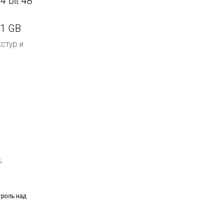
4 bit 48
71 GB
кстур и
,
троль над