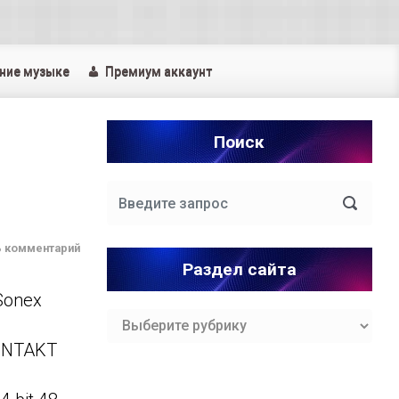
ние музыке
Премиум аккаунт
Поиск
ь комментарий
Раздел сайта
Sonex
Раздел
сайта
ONTAKT