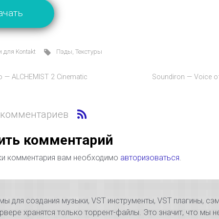
ачать
 для Kontakt
Пэды
,
Текстуры
io — ALCHEMIST 2 Cinematic
Soundiron — Voice o
 комментариев
ить комментарий
ки комментария вам необходимо
авторизоваться
.
 для создания музыки, VST инструменты, VST плагины, сэм
рвере хранятся только торрент-файлы. Это значит, что мы н