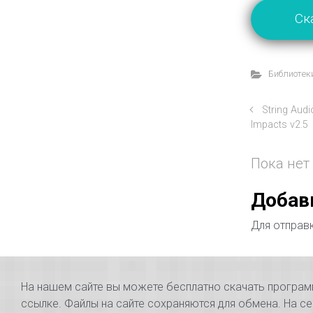
Ск
Библиотеки
String Aud
Impacts v2.5
Пока нет
Добав
Для отправ
На нашем сайте вы можете бесплатно скачать программы
ссылке. Файлы на сайте сохраняются для обмена. На се