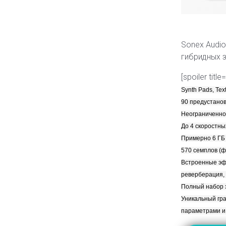
Sonex Audio
гибридных з
[spoiler tit
Synth Pads, Tex
90 предустанов
Неограниченное
До 4 скоростны
Примерно 6 ГБ 
570 семплов (ф
Встроенные эфф
реверберация, 
Полный набор э
Уникальный гр
параметрами и 