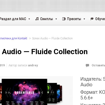
Раздел для MAC
Cэмплы
Пресеты
Обуче
лиотеки для Kontakt
Sonex Audio — Fluide Collection
 Audio — Fluide Collection
2019
Автор записи
andrey
Оставит
Издатель: 
Audio
Формат: K
5.6.6+