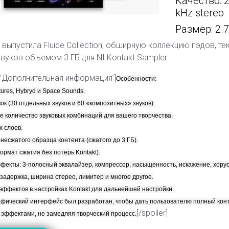
Качество: 2
kHz stereo
Размер: 2.
 выпустила Fluide Collection, обширную коллекцию пэдов, те
вуков объемом 3 ГБ для NI Kontakt Sampler.
le=’Дополнительная информация’]
Особенности:
tures, Hybryd и Space Sounds.
ок (30 отдельных звуков и 60 «композитных» звуков).
 количество звуковых комбинаций для вашего творчества.
х слоев.
несжатого образца контента (сжатого до 3 ГБ).
ормат сжатия без потерь Kontakt).
екты: 3-полосный эквалайзер, компрессор, насыщенность, искажение, хорус
задержка, ширина стерео, лимитер и многое другое.
ффектов в настройках Kontakt для дальнейшей настройки.
афический интерфейс был разработан, чтобы дать пользователю полный кон
[/spoiler]
эффектами, не замедляя творческий процесс.