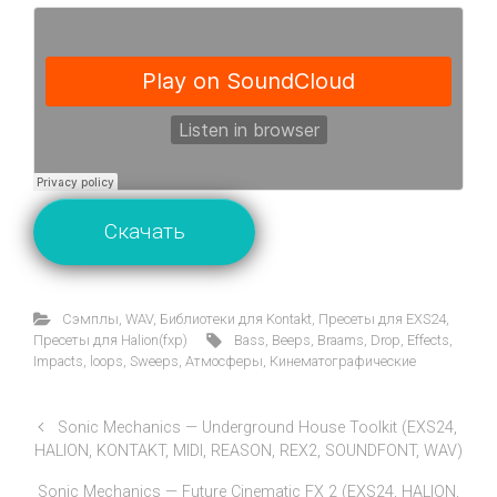
Скачать
Cэмплы
,
WAV
,
Библиотеки для Kontakt
,
Пресеты для EXS24
,
Пресеты для Halion(fxp)
Bass
,
Beeps
,
Braams
,
Drop
,
Effects
,
Impacts
,
loops
,
Sweeps
,
Атмосферы
,
Кинематографические
Sonic Mechanics — Underground House Toolkit (EXS24,
HALION, KONTAKT, MIDI, REASON, REX2, SOUNDFONT, WAV)
Sonic Mechanics — Future Cinematic FX 2 (EXS24, HALION,