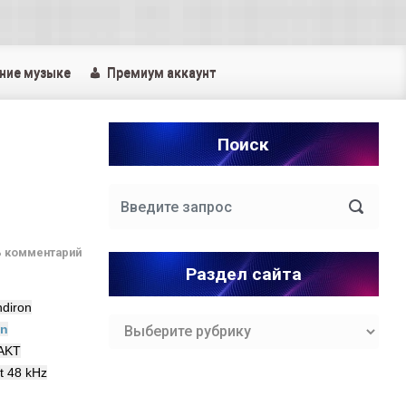
ние музыке
Премиум аккаунт
Поиск
ь комментарий
Раздел сайта
ndiron
Раздел
on
сайта
AKT
it 48 kHz