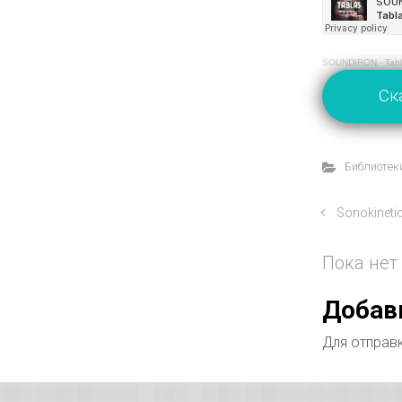
SOUNDIRON
·
Tab
Ск
Библиотеки
Sonokineti
Пока нет
Добав
Для отправ