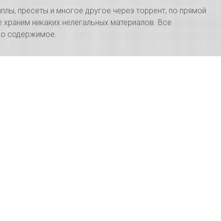
плы, пресеты и многое другое через торрент, по прямой
е храним никаких нелегальных материалов. Все
его содержимое.