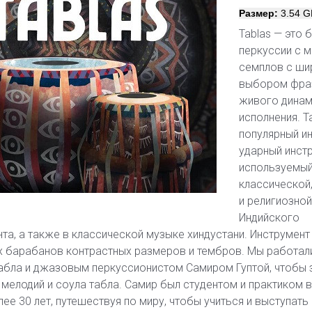
Размер:
3.54 G
Tablas — это 
перкуссии с 
семплов с ши
выбором фра
живого динам
исполнения. Т
популярный и
ударный инстр
используемый
классической
и религиозно
Индийского
та, а также в классической музыке хиндустани. Инструмент
х барабанов контрастных размеров и тембров. Мы работал
абла и джазовым перкуссионистом Самиром Гуптой, чтобы 
 мелодий и соула табла. Самир был студентом и практиком 
ее 30 лет, путешествуя по миру, чтобы учиться и выступать 