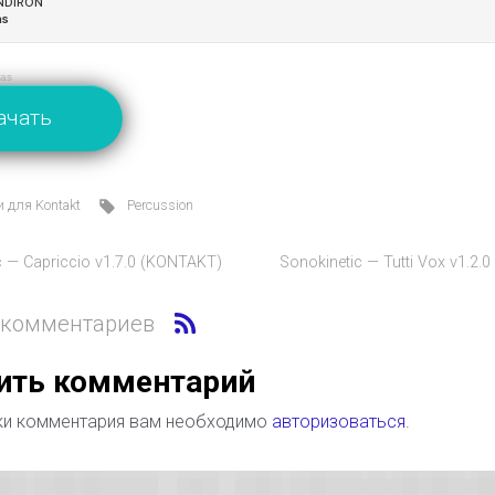
las
ачать
 для Kontakt
Percussion
c — Capriccio v1.7.0 (KONTAKT)
Sonokinetic — Tutti Vox v1.2.
 комментариев
ить комментарий
ки комментария вам необходимо
авторизоваться
.