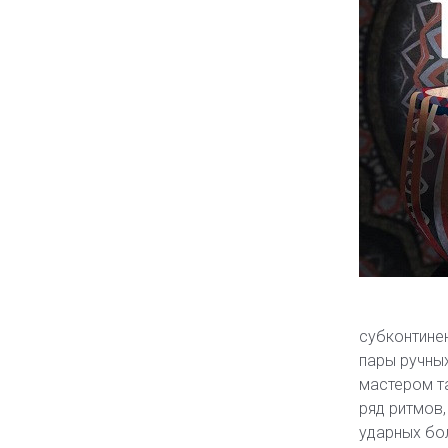
субконтинен
пары ручны
мастером т
ряд ритмов,
ударных бол