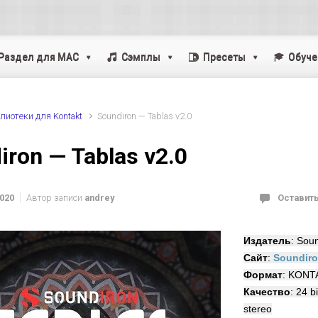
Раздел для MAC
Cэмплы
Пресеты
Обуче
лиотеки для Kontakt
Soundiron — Tablas v2.0
iron — Tablas v2.0
2020
Автор записи
andrey
Оставит
Издатель
: Sou
Сайт
:
Soundir
Формат
: KONT
Качество
: 24 b
stereo