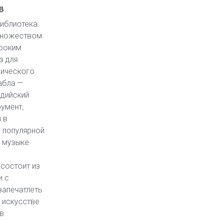
B
библиотека
множеством
роким
з для
ического
абла —
ндийский
умент,
 в
, популярной
й музыке
 состоит из
и с
запечатлеть
в искусстве
в