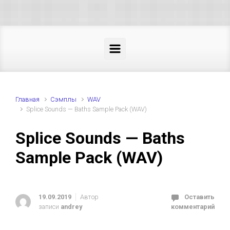
Skip to main content
Главная
Cэмплы
WAV
Splice Sounds — Baths Sample Pack (WAV)
Splice Sounds — Baths
Sample Pack (WAV)
19.09.2019
Автор
Оставить
записи
andrey
комментарий