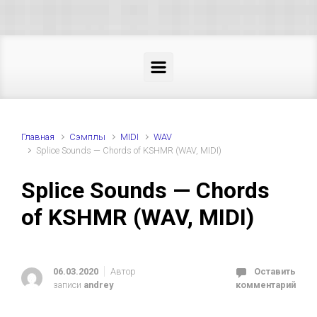
Skip to main content
Главная
Cэмплы
MIDI
WAV
Splice Sounds — Chords of KSHMR (WAV, MIDI)
Splice Sounds — Chords
of KSHMR (WAV, MIDI)
06.03.2020
Автор
Оставить
записи
andrey
комментарий