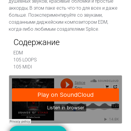
душевных звуков; красивые обломки и простые
аккорды; В этом паке есть что-то для всех и даже
больше. Поэкспериментируйте со звуками,
созданными диджейским композитором EDM,
когда-либо любимым создателями Splice.
Содержание
EDM
105 LOOPS
105 MIDI