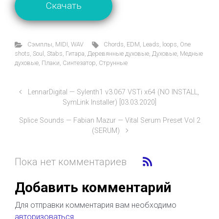
Скачать
Cэмплы
,
MIDI
,
WAV
Chords
,
EDM
,
Leads
,
loops
,
One
shots
,
Soul
,
Stabs
,
Гитара
,
Деревянные духовые
,
Духовые
,
Медные
духовые
,
Плаки
,
Синтезатор
,
Струнные
LennarDigital — Sylenth1 v3.067 VSTi x64 (NO INSTALL,
SymLink Installer) [03.03.2020]
Splice Sounds — Fabian Mazur — Vital Serum Preset Vol 2
(SERUM)
Пока нет комментариев
Добавить комментарий
Для отправки комментария вам необходимо
авторизоваться
.