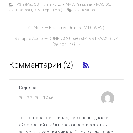
VSTi (Mac OS)
,
Плагины для MAC
,
Раздел для MAC OS
,
Синтезаторы, сэмплеры (Mac)
Синтезатор
Noiiz — Fractured Drums (MIDI, WAV)
Synapse Audio — DUNE v3.2.0 x86 x64 VSTi/AAX Rev.4
[26.10.2019]
Комментарии (2)
Сережа
20.03.2020 - 19:46
Говно всратое… винда, ну конечно, даже
айосовский файл переконвертировать и
запустить хер получится. С тритоном та же