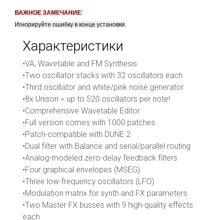
ВАЖНОЕ ЗАМЕЧАНИЕ
:
Игнорируйте ошибку в конце установки.
Характеристики
•VA, Wavetable and FM Synthesis
•Two oscillator stacks with 32 oscillators each
•Third oscillator and white/pink noise generator
•8x Unison = up to 520 oscillators per note!
•Comprehensive Wavetable Editor
•Full version comes with 1000 patches
•Patch-compatible with DUNE 2
•Dual filter with Balance and serial/parallel routing
•Analog-modeled zero-delay feedback filters
•Four graphical envelopes (MSEG)
•Three low-frequency oscillators (LFO)
•Modulation matrix for synth and FX parameters
•Two Master FX busses with 9 high-quality effects
each