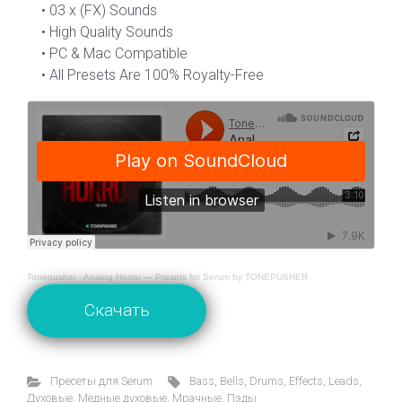
• 03 x (FX) Sounds
• High Quality Sounds
• PC & Mac Compatible
• All Presets Are 100% Royalty-Free
Tonepusher
·
Analog Horror — Presets for Serum by TONEPUSHER
Скачать
Пресеты для Serum
Bass
,
Bells
,
Drums
,
Effects
,
Leads
,
Духовые
,
Медные духовые
,
Мрачные
,
Пэды