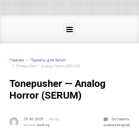
Skip to main content
Главная
Пресеты для Serum
Tonepusher — Analog Horror (SERUM)
Tonepusher — Analog
Horror (SERUM)
29.06.2020
Автор
Оставить
записи
andrey
комментарий