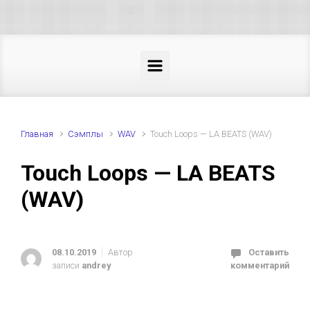
Skip to main content
Главная
Cэмплы
WAV
Touch Loops — LA BEATS (WAV)
Touch Loops — LA BEATS
(WAV)
08.10.2019
Автор
Оставить
записи
andrey
комментарий