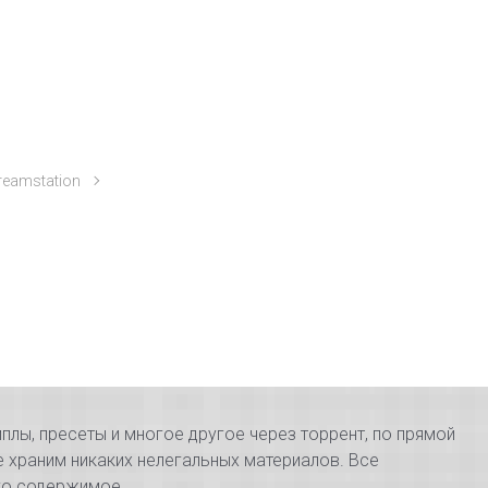
reamstation
плы, пресеты и многое другое через торрент, по прямой
е храним никаких нелегальных материалов. Все
его содержимое.