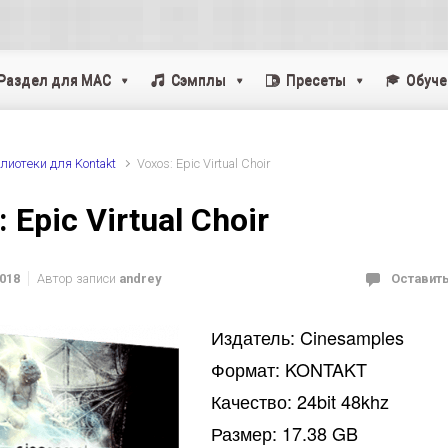
Раздел для MAC
Cэмплы
Пресеты
Обуче
лиотеки для Kontakt
Voxos: Epic Virtual Choir
 Epic Virtual Choir
2018
Автор записи
andrey
Оставит
Издатель: Cinesamples
Формат: KONTAKT
Качество: 24bit 48khz
Размер: 17.38 GB