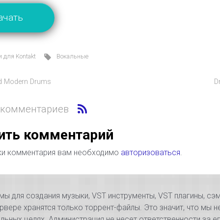
ачать
 для Kontakt
Вокальные
d Modern Drums
D
 комментариев
ить комментарий
ки комментария вам необходимо
авторизоваться
.
 для создания музыки, VST инструменты, VST плагины, сэм
рвере хранятся только торрент-файлы. Это значит, что мы н
ьных целях. Администрация не несет ответственности за 