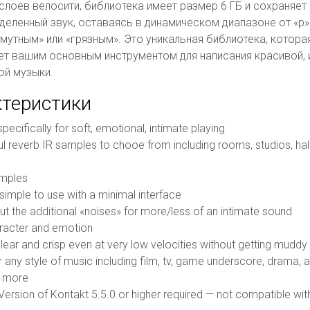
слоев велосити, библиотека имеет размер 6 ГБ и сохраняет
деленный звук, оставаясь в динамическом диапазоне от «p» 
мутным» или «грязным». Это уникальная библиотека, которая
ет вашим основным инструментом для написания красивой, 
ой музыки.
теристики
pecifically for soft, emotional, intimate playing
ul reverb IR samples to chooe from including rooms, studios, hal
mples
 simple to use with a minimal interface
 out the additional «noises» for more/less of an intimate sound
aracter and emotion
ear and crisp even at very low velocities without getting muddy
r any style of music including film, tv, game underscore, drama, 
 more
l Version of Kontakt 5.5.0 or higher required — not compatible wi