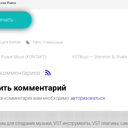
ачать
 для Kontakt
Piano
,
Клавишные
 Power Move (KONTAKT)
VSTBuzz — Shimmer & Shake
 комментариев
ить комментарий
ки комментария вам необходимо
авторизоваться
.
 для создания музыки, VST инструменты, VST плагины, сэм