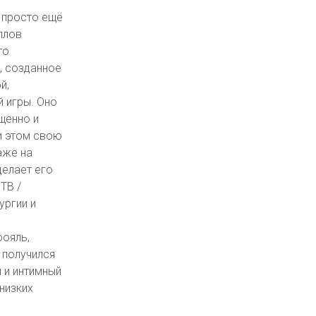
е просто ещё
плов
то
, созданное
й,
 игры. Оно
щенно и
и этом свою
аже на
делает его
ТВ /
ургии и
рояль,
 получился
 и интимный
низких