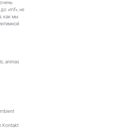
 очень
до «mf», не
, как мы
интимной
ls, arenas
ambient
th Kontakt