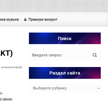
ние музыке
Премиум аккаунт
Поиск
AKT)
ь комментарий
Раздел сайта
Раздел
сайта
0+
Hz stereo