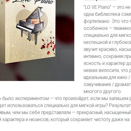
“LO VE Piano” — это н
одна библиотека сэм
фортепиано. Это что-
особенное — пианино
специально для мягко
неспешной и глубокой
звучит красиво, насы
интимно, сохраняя пр
ясность и характер д
низких велосити, что 
идеальным для кино / 
озвучивания / драмат
многого другого.
» было экспериментом — что произойдет, если мы запишем 
ет использоваться специально для мягкой игры? Результат
ивым, чем мы себе представляли — прекрасный, насыщенный
й характера и нюансов, который сохраняет чистоту даже на 