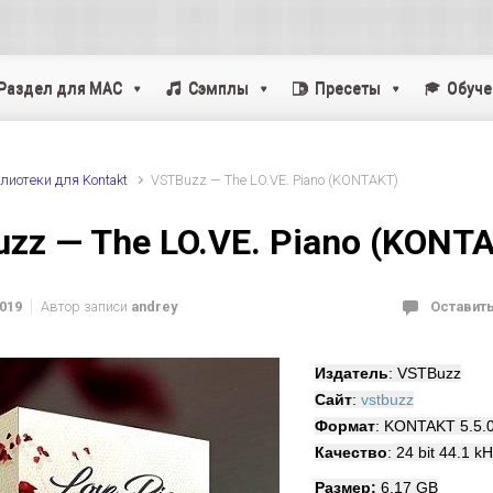
Раздел для MAC
Cэмплы
Пресеты
Обуче
лиотеки для Kontakt
VSTBuzz — The LO.VE. Piano (KONTAKT)
zz — The LO.VE. Piano (KONT
2019
Автор записи
andrey
Оставит
Издатель
: VSTBuzz
Сайт
:
vstbuzz
Формат
: KONTAKT 5.5.
Качество
: 24 bit 44.1 k
Размер:
6.17 GB