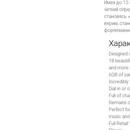
Имея до 12 
четкий опре
становясь «
верим, стан
фортепианн
Харак
Designed s
18 beautif
and more.
6GB of sa
Incredibly
Dial in or
Full of ch
Remains cl
Perfect fo
music and
Full Retai