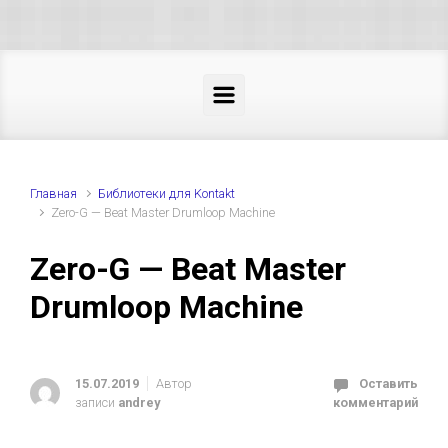
Skip to main content
Главная
Библиотеки для Kontakt
Zero-G — Beat Master Drumloop Machine
Zero-G — Beat Master
Drumloop Machine
15.07.2019
Автор
Оставить
записи
andrey
комментарий