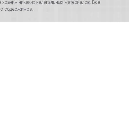
е храним никаких нелегальных материалов. Все
его содержимое.