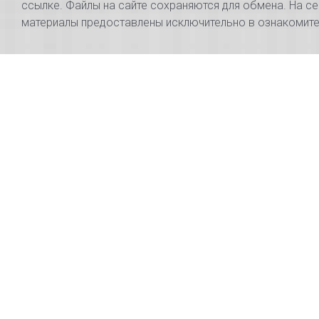
ссылке. Файлы на сайте сохраняются для обмена. На се
материалы предоставлены исключительно в ознакомител