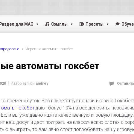
Раздел для MAC
Cэмплы
Пресеты
Обуче
определено
Игровые автоматы гоксбет
ые автоматы гоксбет
2020
Автор записи
andrey
Оставит
о времени суток! Вас приветствует онлайн-казино Гоксбет!
томаты гоксбет
дают бонус 10% на все депозиты, независи
 Если вы уже давно ищите качественную игровую площадку,
т ваш досуг и даст поиграть на классических слотах с хо
ью выиграть, то вам явно стоит попробовать нашу игрову